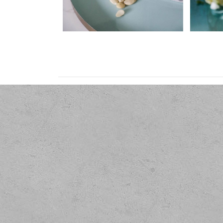
Répond
En suivant notre mé
de no