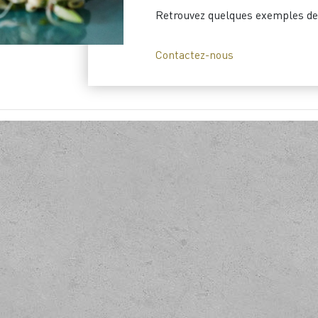
Retrouvez quelques exemples de
Contactez-nous
ons ensemble à vos am
thodologie et en innovant par les usages, vous garan
uvelles offres répondant aux besoins identifiés du m