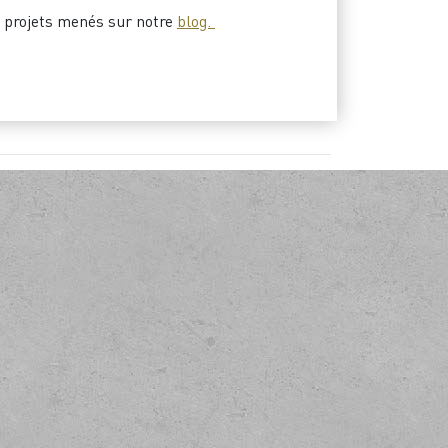
 projets menés sur notre
blog.
bitions
tissez la conception
arché.