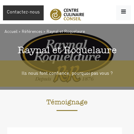
Contactez-nous
Accueil
>
Références
>
Raynal et Roquelaure
Raynal et Roquelaure
Ils nous font confiance, pourquoi pas vous ?
Témoignage