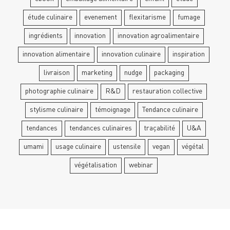
étude culinaire
evenement
flexitarisme
fumage
ingrédients
innovation
innovation agroalimentaire
innovation alimentaire
innovation culinaire
inspiration
livraison
marketing
nudge
packaging
photographie culinaire
R&D
restauration collective
stylisme culinaire
témoignage
Tendance culinaire
tendances
tendances culinaires
traçabilité
U&A
umami
usage culinaire
ustensile
vegan
végétal
végétalisation
webinar