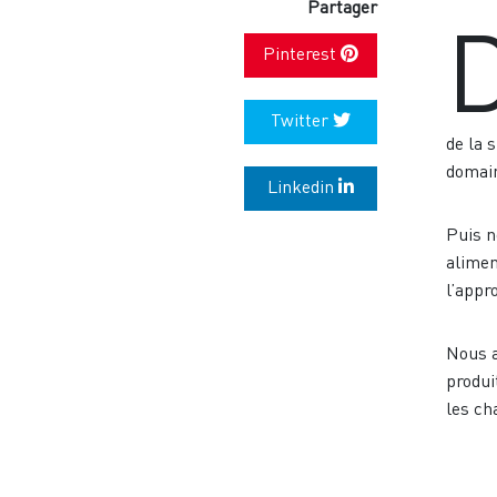
Partager
Pinterest
Twitter
de la 
domain
Linkedin
Puis n
alimen
l’appr
Nous a
produi
les ch