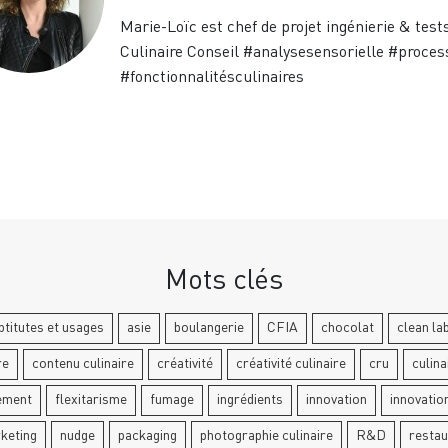
Marie-Loïc est chef de projet ingénierie & test
Culinaire Conseil #analysesensorielle #proces
#fonctionnalitésculinaires
Mots clés
ptitutes et usages
asie
boulangerie
CFIA
chocolat
clean la
re
contenu culinaire
créativité
créativité culinaire
cru
culina
ement
flexitarisme
fumage
ingrédients
innovation
innovatio
keting
nudge
packaging
photographie culinaire
R&D
restau