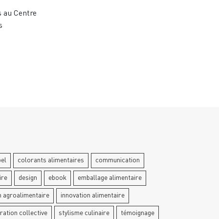
s au Centre
s
bel
colorants alimentaires
communication
ire
design
ebook
emballage alimentaire
n agroalimentaire
innovation alimentaire
ration collective
stylisme culinaire
témoignage