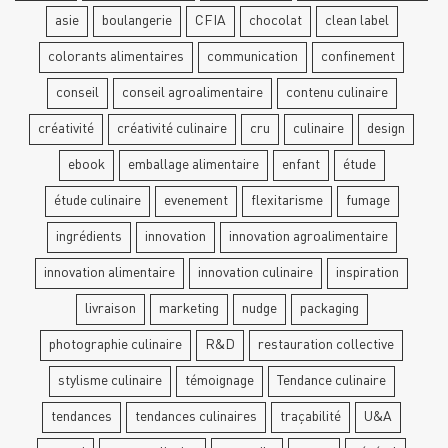
asie
boulangerie
CFIA
chocolat
clean label
colorants alimentaires
communication
confinement
conseil
conseil agroalimentaire
contenu culinaire
créativité
créativité culinaire
cru
culinaire
design
ebook
emballage alimentaire
enfant
étude
étude culinaire
evenement
flexitarisme
fumage
ingrédients
innovation
innovation agroalimentaire
innovation alimentaire
innovation culinaire
inspiration
livraison
marketing
nudge
packaging
photographie culinaire
R&D
restauration collective
stylisme culinaire
témoignage
Tendance culinaire
tendances
tendances culinaires
traçabilité
U&A