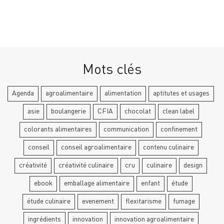
Mots clés
Agenda
agroalimentaire
alimentation
aptitutes et usages
asie
boulangerie
CFIA
chocolat
clean label
colorants alimentaires
communication
confinement
conseil
conseil agroalimentaire
contenu culinaire
créativité
créativité culinaire
cru
culinaire
design
ebook
emballage alimentaire
enfant
étude
étude culinaire
evenement
flexitarisme
fumage
ingrédients
innovation
innovation agroalimentaire